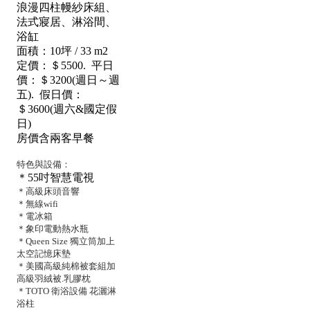
浪漫四柱幔紗床組、
法式寢居、淋浴間、
浴缸
面積：10坪 / 33 m2
定價：＄5500. 平日
價：＄3200(週日～週
五). 假日價：
＄3600(週六&國定假
日)
房價含兩客早餐
特色與設備：
＊55吋智慧電視
＊高級床頭音響
＊無線wifi
＊電冰箱
＊象印電動熱水瓶
＊Queen Size 獨立筒加上
太空記憶床墊
＊美國高級純棉被套組加
高級羽絨被.乳膠枕
＊TOTO 衛浴設備 花灑淋
浴柱